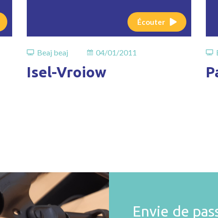
Écouter
Beaj beaj
04/01/2011
Isel-Vroiow
P
Envie de pas