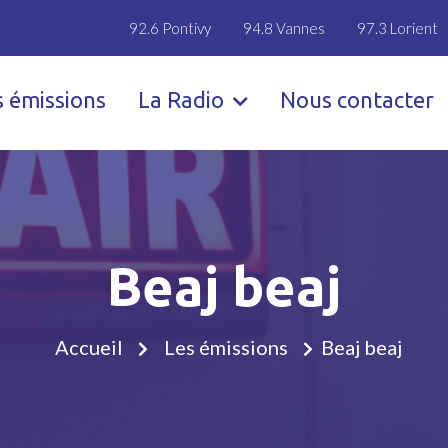
92.6 Pontivy
94.8 Vannes
97.3 Lorient
s émissions
La Radio
Nous contacter
Beaj beaj
Accueil
Les émissions
Beaj beaj