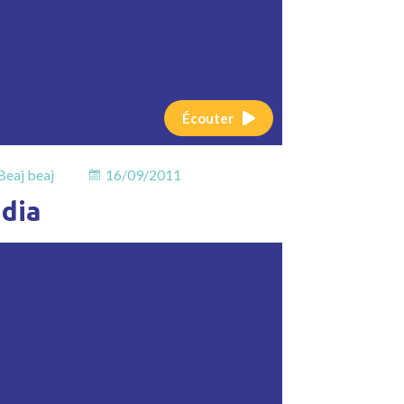
Écouter
Beaj beaj
16/09/2011
ndia