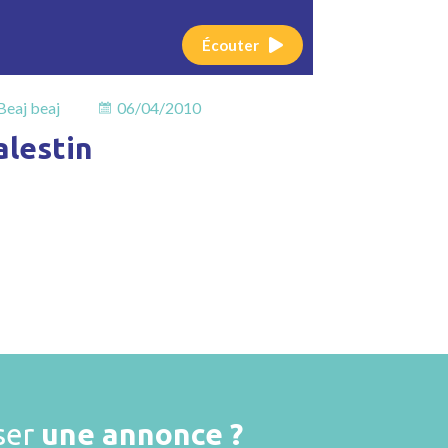
Écouter
Beaj beaj
06/04/2010
alestin
ser
une annonce ?