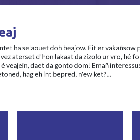
eaj
tet ha selaouet doh beajow. Eit er vakañsow p
ez aterset d'hon lakaat da zizolo ur vro, hé fo
 é veajein, daet da gonto dom! Emañ interessus 
toned, hag eh int bepred, n'ew ket?...