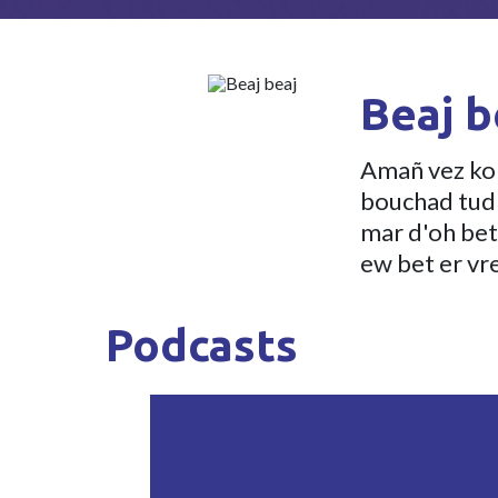
Beaj b
Amañ vez kon
bouchad tud v
mar d'oh bet
ew bet er vre
Podcasts