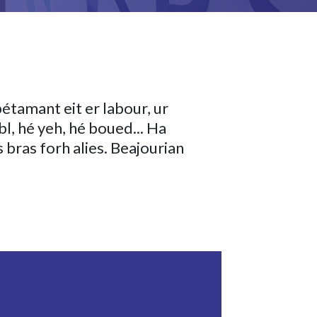
étamant eit er labour, ur
bl, hé yeh, hé boued... Ha
bras forh alies. Beajourian