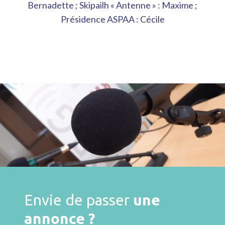
Bernadette ; Skipailh « Antenne » : Maxime ;
Présidence ASPAA : Cécile
Envie de passer
une
annonce ?