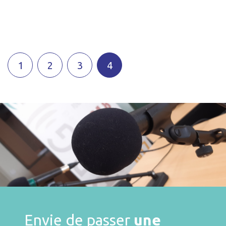
1
2
3
4
Envie de passer
une