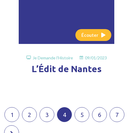
Écouter
Je Demande l'Histoire
09/01/2023
L’Édit de Nantes
1
2
3
4
5
6
7