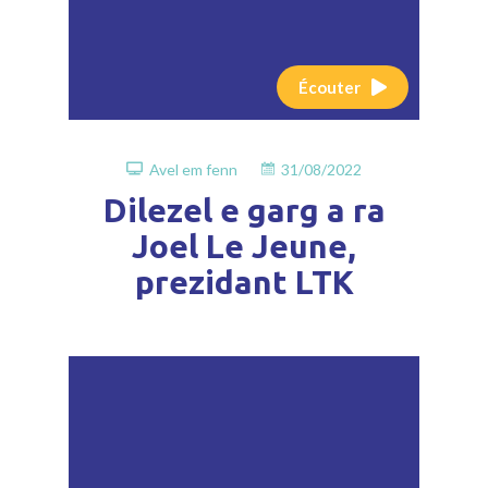
Écouter
Avel em fenn
31/08/2022
Dilezel e garg a ra
Joel Le Jeune,
prezidant LTK