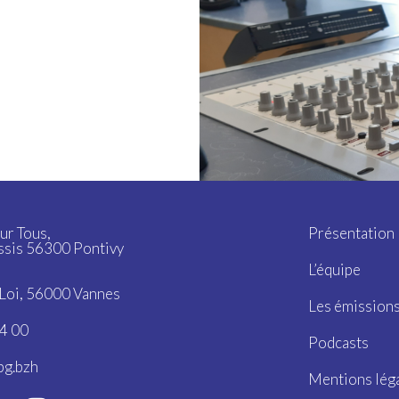
ur Tous,
Présentation
ssis 56300 Pontivy
L’équipe
a Loi, 56000 Vannes
Les émission
4 00
Podcasts
bg.bzh
Mentions lég