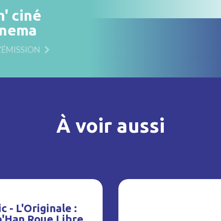
n' ciné
inema
L'ÉMISSION
À voir aussi
c - L'Originale :
o'Han Roue Libre