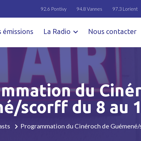
92.6 Pontivy
94.8 Vannes
97.3 Lorient
s émissions
La Radio
Nous contacter
ammation du Cinér
/scorff du 8 au 14
asts
Programmation du Cinéroch de Guémené/sco