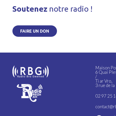
Soutenez
notre radio !
FAIRE UN DON
Maison Po
6 Quai Ple
/
Ti ar Vro,
3 rue de l
02 97 25 1
contact@r