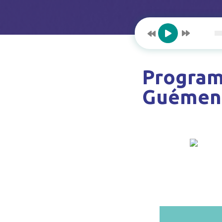
Program
Guémené/