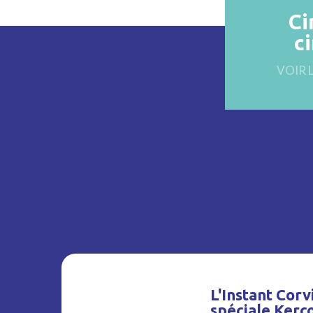
Ci
c
VOIR 
L'Instant Corvi
spéciale Kerc