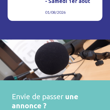
- Samedi 1er août
01/08/2026
Envie de passer
une
annonce ?