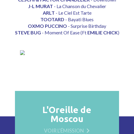
J-L MURAT
-
La Chanson du Chevalier
ARLT
-
Le Ciel Est Tarte
TOOTARD
-
Bayati Blues
OXMO PUCCINO
-
Surprise Birthday
STEVE BUG
-
Moment Of Ease
(Ft
EMILIE CHICK
)
L'Oreille de
Moscou
VOIR L'ÉMISSION