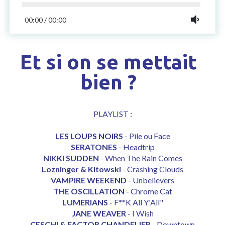
00:00
/
00:00
Et si on se mettait
bien ?
PLAYLIST :
LES LOUPS NOIRS
-
Pile ou Face
SERATONES
-
Headtrip
NIKKI SUDDEN
-
When The Rain Comes
Lozninger & Kitowski
-
Crashing Clouds
VAMPIRE WEEKEND
-
Unbelievers
THE OSCILLATION
-
Chrome Cat
LUMERIANS
-
F**K All Y'All"
JANE WEAVER
-
I Wish
CESCHI & FACTOR CHANDELIER
-
Downtown