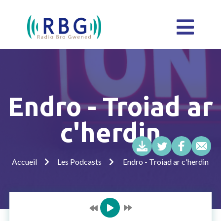
Endro - Troiad ar
c'herdin
Accueil
Les Podcasts
Endro - Troiad ar c'herdin