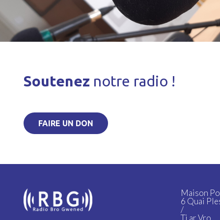
Soutenez
notre radio !
FAIRE UN DON
Maison Po
6 Quai Ple
/
Ti ar Vro,