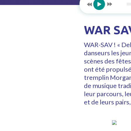
WAR SA
WAR-SAV ! « Debo
danseurs les jeu
scènes des fêtes 
ont été propulsé
tremplin Morgane
de musique tradi
leur parcours, l
et de leurs pairs,