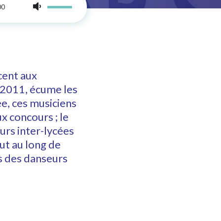
00
cent aux
 2011, écume les
ée, ces musiciens
x concours ; le
urs inter-lycées
ut au long de
es des danseurs