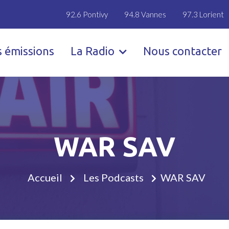
92.6 Pontivy
94.8 Vannes
97.3 Lorient
s émissions
La Radio
Nous contacter
WAR SAV
Accueil
Les Podcasts
WAR SAV