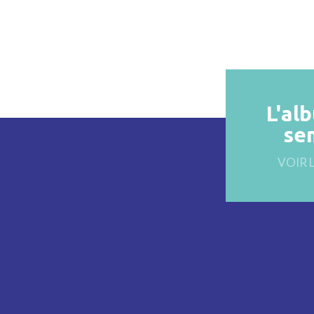
L'al
se
VOIR 