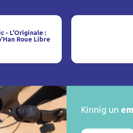
c - L'Originale :
o'Han Roue Libre
Kinnig un
em