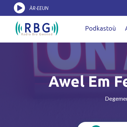
ÀR-EEUN
Podkastoù
Awel Em Fe
Degeme