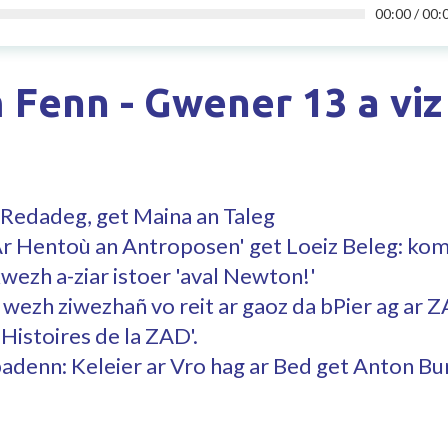
00:00
/
00:
Fenn - Gwener 13 a viz
 Redadeg, get Maina an Taleg
r Hentoù an Antroposen' get Loeiz Beleg: komz
kwezh a-ziar istoer 'aval Newton!'
 wezh ziwezhañ vo reit ar gaoz da bPier ag ar 
 'Histoires de la ZAD'.
badenn: Keleier ar Vro hag ar Bed get Anton Bu