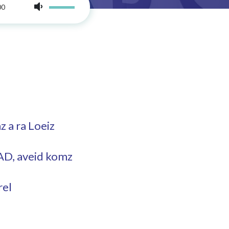
00
 a ra Loeiz
ZAD, aveid komz
rel