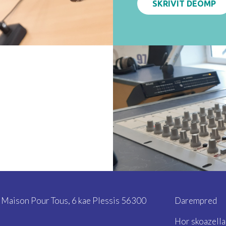
SKRIVIT DEOMP
- Maison Pour Tous,
6 kae Plessis 56300
Darempred
Hor skoazella