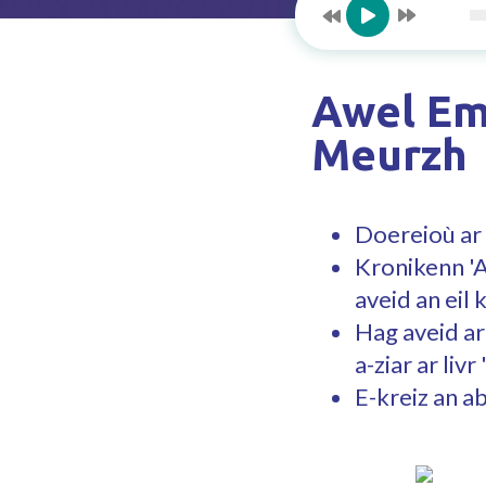
Awel Em 
Meurzh
Doereioù ar
Kronikenn 'A
aveid an eil 
Hag aveid ar
a-ziar ar livr
E-kreiz an a