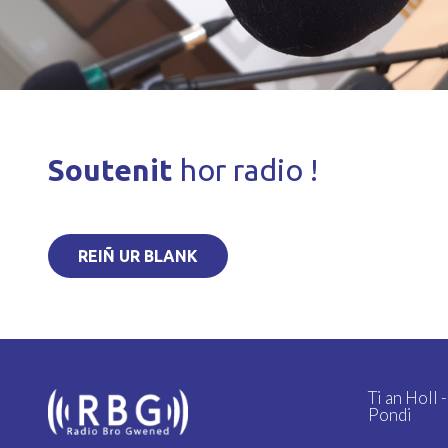
Soutenit
hor radio !
REIÑ UR BLANK
Ti an Holl 
Pondi