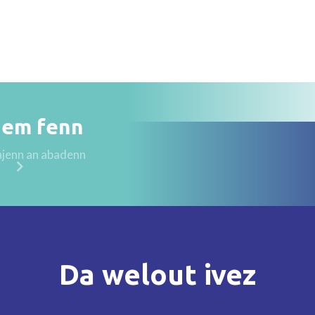
 em fenn
jenn an abadenn
Da welout ivez