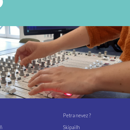
Petra nevez ?
ñ
Skipailh