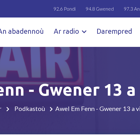
92.6 Pondi
94.8 Gwened
97.3 An
An abadennoù
Ar radio
Darempred
nn - Gwener 13 a
r
Podkastoù
Awel Em Fenn - Gwener 13 a v