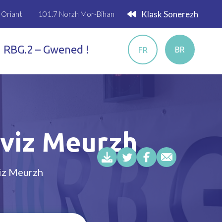
Klask Sonerezh
 Oriant
101.7 Norzh Mor-Bihan
RBG.2 – Gwened !
FR
BR
 viz Meurzh
iz Meurzh