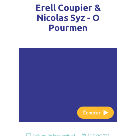
Erell Coupier &
Nicolas Syz - O
Pourmen
Écouter
L'album de la semaine !
11/10/2021