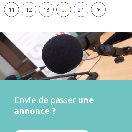
11
12
13
...
21
Envie de passer
une
annonce ?