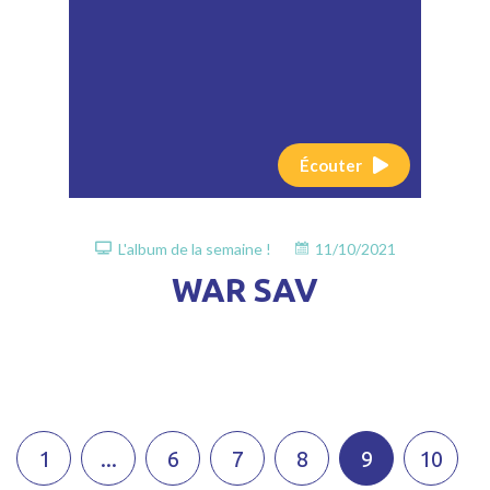
Écouter
L'album de la semaine !
11/10/2021
WAR SAV
1
...
6
7
8
9
10