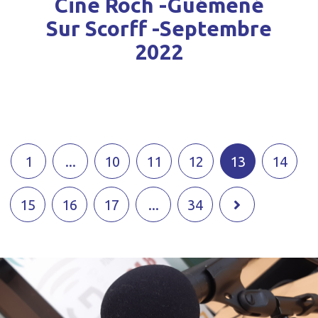
Cine Roch -Guémené
Sur Scorff -Septembre
2022
1
...
10
11
12
13
14
15
16
17
...
34