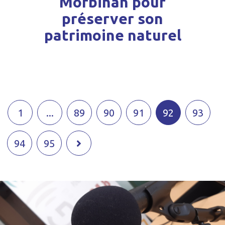
Morbihan pour
préserver son
patrimoine naturel
1
...
89
90
91
92
93
94
95