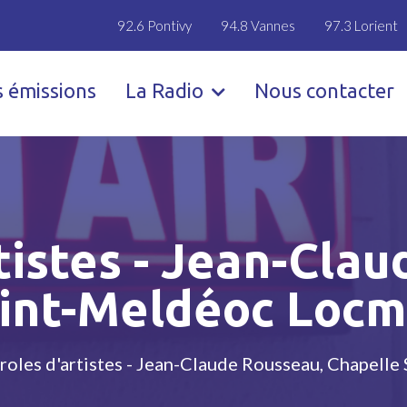
92.6 Pontivy
94.8 Vannes
97.3 Lorient
s émissions
La Radio
Nous contacter
tistes - Jean-Cla
int-Meldéoc Locm
roles d'artistes - Jean-Claude Rousseau, Chapell