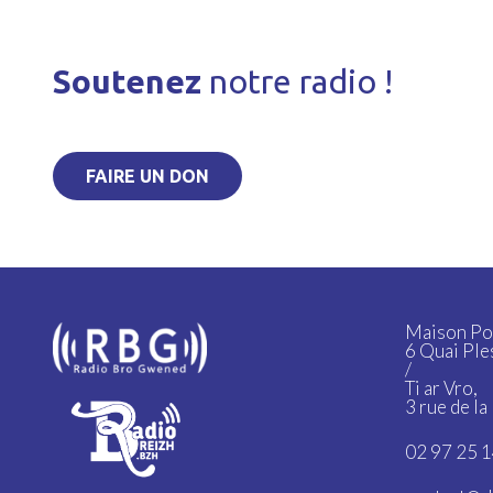
Soutenez
notre radio !
FAIRE UN DON
Maison Po
6 Quai Ple
/
Ti ar Vro,
3 rue de l
02 97 25 1