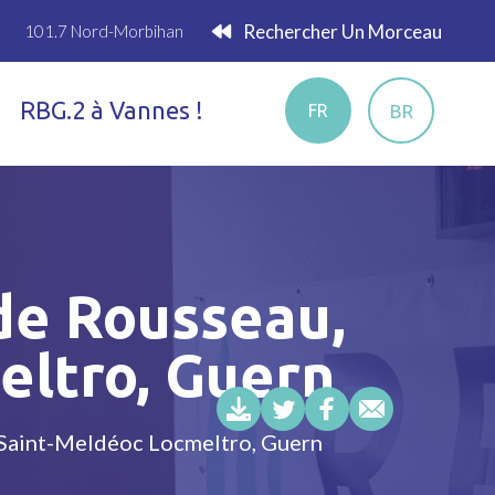
Rechercher Un Morceau
101.7 Nord-Morbihan
RBG.2 à Vannes !
BR
FR
ude Rousseau,
eltro, Guern
e Saint-Meldéoc Locmeltro, Guern