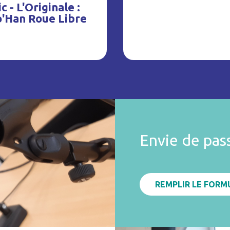
c - L'Originale :
o'Han Roue Libre
Envie de pas
REMPLIR LE FORM