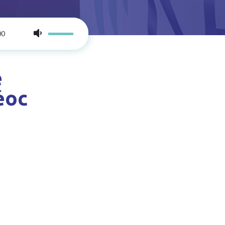
00
e
éoc