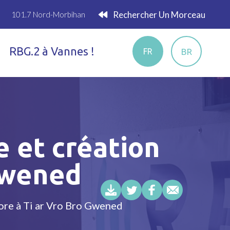
Rechercher Un Morceau
101.7 Nord-Morbihan
RBG.2 à Vannes !
BR
FR
 et création
 Gwened
ore à Ti ar Vro Bro Gwened