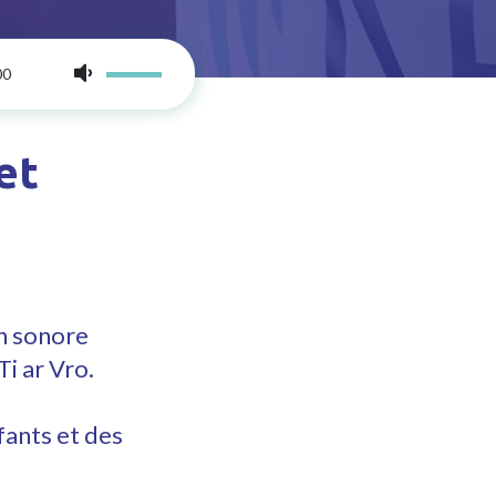
00
et
on sonore
i ar Vro.
fants et des