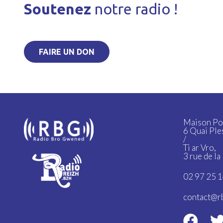
Soutenez
notre radio !
FAIRE UN DON
Maison Po
6 Quai Ple
/
Ti ar Vro,
3 rue de l
02 97 25 1
contact@r