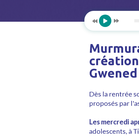
Murmurat
création
Gwened
Dès la rentrée s
proposés par l'a
Les mercredi apr
adolescents, à T