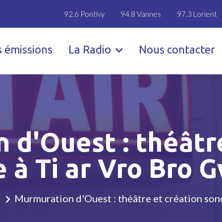
92.6 Pontivy
94.8 Vannes
97.3 Lorient
s émissions
La Radio
Nous contacter
 d'Ouest : théâtre
 à Ti ar Vro Bro
Murmuration d'Ouest : théâtre et création son