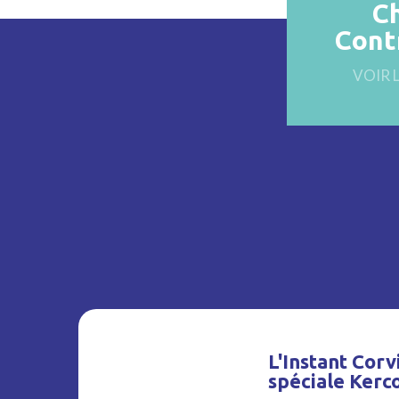
C
Cont
VOIR 
L'Instant Corvi
spéciale Kerc