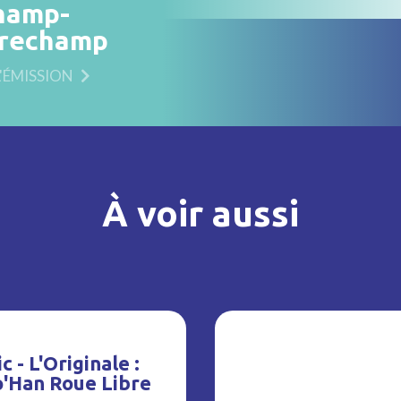
hamp-
rechamp
L'ÉMISSION
À voir aussi
c - L'Originale :
o'Han Roue Libre