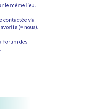
ur le même lieu.
e contactée via
favorite (= nous).
u Forum des
.