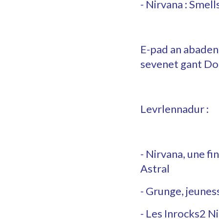
- Nirvana : Smells
E-pad an abadenn
sevenet gant Dou
Levrlennadur :
- Nirvana, une f
Astral
- Grunge, jeune
- Les Inrocks2 N