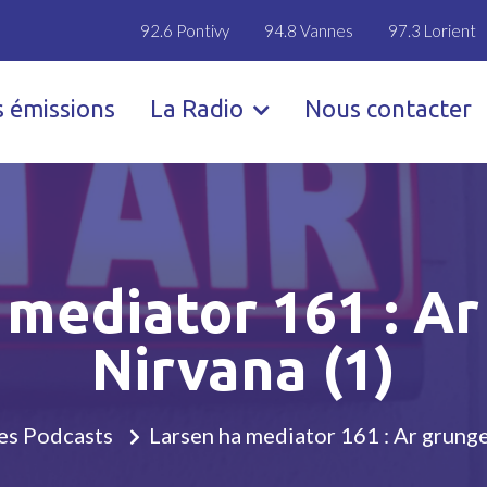
92.6 Pontivy
94.8 Vannes
97.3 Lorient
s émissions
La Radio
Nous contacter
mediator 161 : Ar
Nirvana (1)
es Podcasts
Larsen ha mediator 161 : Ar grunge 