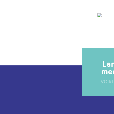
La
med
VOIR 