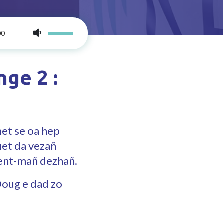
00
nge 2 :
met se oa hep
uet da vezañ
ment-mañ dezhañ.
Doug e dad zo