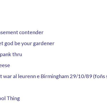
 Basement contender
Let god be your gardener
Spank thru
heese
et war al leurenn e Birmingham 29/10/89 (foñs 
ool Thing