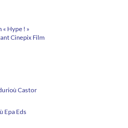
 « Hype ! »
ant Cinepix Film
adurioù Castor
où Epa Eds