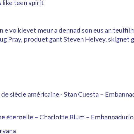
 like teen spirit
 e vo klevet meur a dennad son eus an teulfilm
g Pray, produet gant Steven Helvey, skignet g
in de siècle américaine - Stan Cuesta – Embann
sse éternelle – Charlotte Blum – Embannaduri
irvana