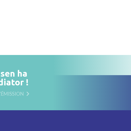
rsen ha
iator !
L'ÉMISSION