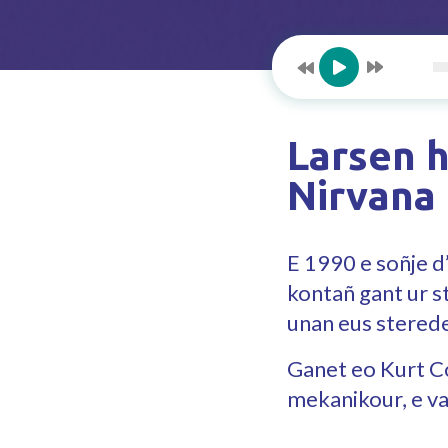
Larsen h
Nirvana 
E 1990 e soñje d’
kontañ gant ur s
unan eus sterede
Ganet eo Kurt C
mekanikour, e va