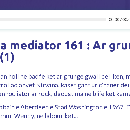
00:00
/
00:
a mediator 161 : Ar gru
(1)
an holl ne badfe ket ar grunge gwall bell ken, 
trollad anvet Nirvana, kaset gant ur c’haner de
nnoù istor ar rock, daoust ma ne blije ket ke
obain e Aberdeen e Stad Washington e 1967. 
mm, Wendy, ne labour ket...