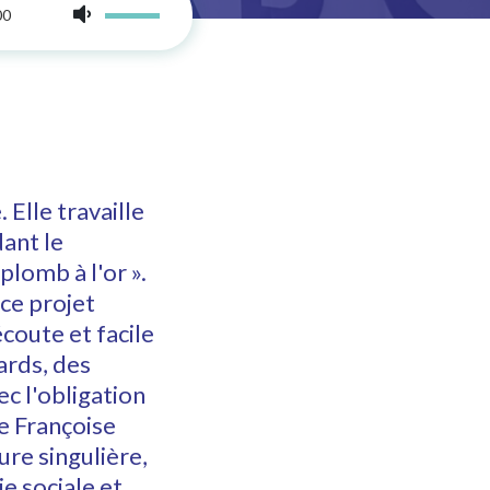
00
Elle travaille
ant le
plomb à l'or ».
ce projet
coute et facile
ards, des
ec l'obligation
de Françoise
ure singulière,
e sociale et