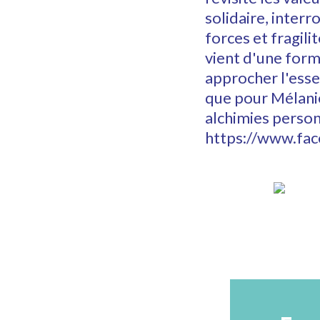
solidaire, interr
forces et fragil
vient d'une for
approcher l'essen
que pour Mélanie
alchimies perso
https://www.f