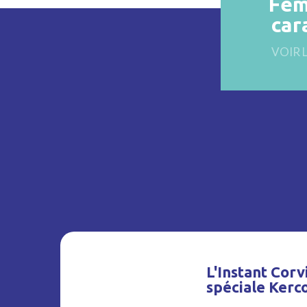
Fem
car
VOIR 
L'Instant Corvi
spéciale Kerc