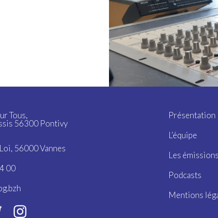
ur Tous,
Présentation
ssis 56300 Pontivy
L’équipe
a Loi, 56000 Vannes
Les émission
4 00
Podcasts
bg.bzh
Mentions lég