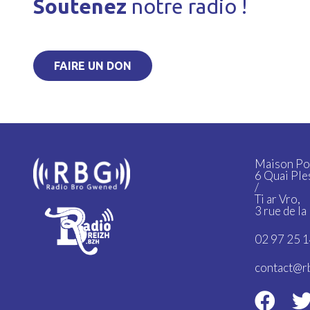
Soutenez
notre radio !
FAIRE UN DON
Maison Po
6 Quai Ple
/
Ti ar Vro,
3 rue de l
02 97 25 1
contact@r