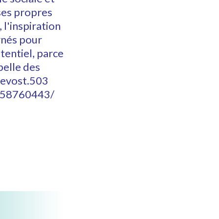
 ses propres
 l'inspiration
rnés pour
tentiel, parce
belle des
revost.503
658760443/