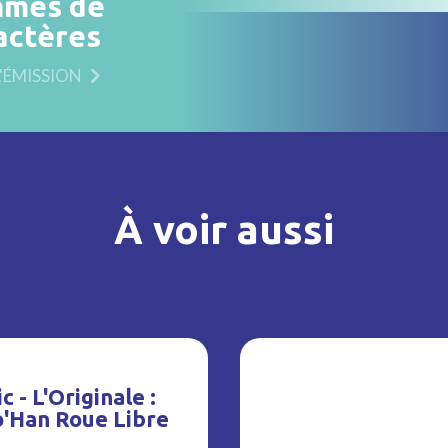
mes de
actères
L'ÉMISSION
À voir aussi
c - L'Originale :
o'Han Roue Libre