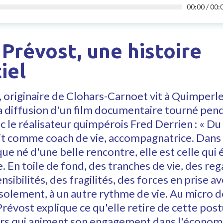
00:00
/
00:
Prévost, une histoire
iel
 originaire de Clohars-Carnoet vit à Quimperle. 
a diffusion d'un film documentaire tourné pend
 le réalisateur quimpérois Fred Derrien : « Du 
it comme coach de vie, accompagnatrice. Dans 
e né d'une belle rencontre, elle est celle qui é
e. En toile de fond, des tranches de vie, des reg
nsibilités, des fragilités, des forces en prise av
'isolement, à un autre rythme de vie. Au micro 
révost explique ce qu'elle retire de cette post
eurs qui animent son engagement dans l'économi