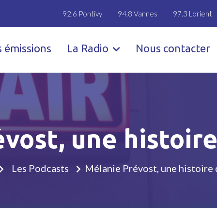
92.6 Pontivy
94.8 Vannes
97.3 Lorient
s émissions
La Radio
Nous contacter
vost, une histoire
Les Podcasts
Mélanie Prévost, une histoire 