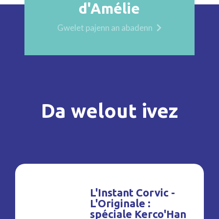
d'Amélie
Gwelet pajenn an abadenn
Da welout ivez
L'Instant Corvic -
L'Originale :
spéciale Kerco'Han