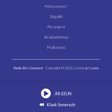
Petra nevez ?
Skipailh
Piv omp-ni
An abadennoù
Podkastoù
Radio Bro Gwened
- Copyright © 2026. Lañset get
Lumy
ÀR-EEUN
Klask Sonerezh