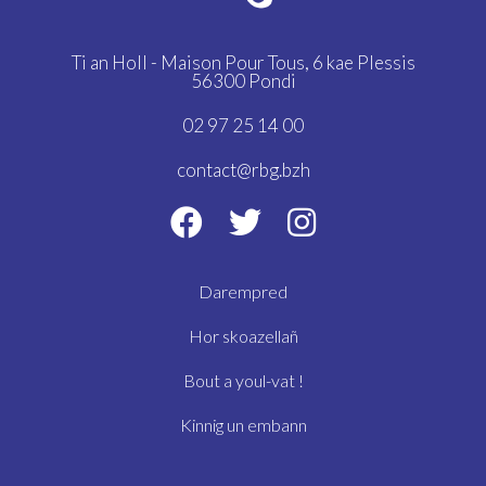
Ti an Holl - Maison Pour Tous,
6 kae Plessis
56300 Pondi
02 97 25 14 00
contact@rbg.bzh
Darempred
Hor skoazellañ
Bout a youl-vat !
Kinnig un embann