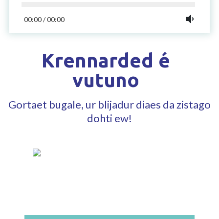
00:00
/
00:00
Krennarded é
vutuno
Gortaet bugale, ur blijadur diaes da zistago
dohti ew!