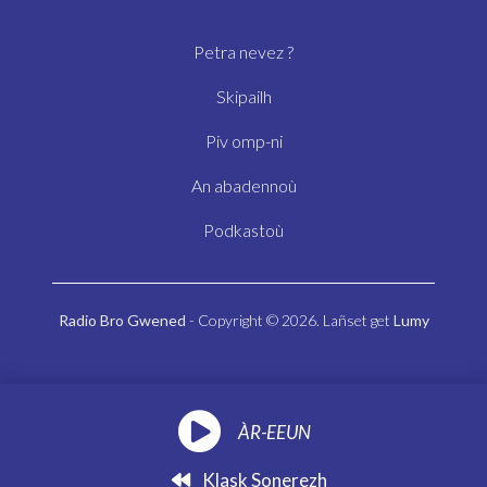
Petra nevez ?
Skipailh
Piv omp-ni
An abadennoù
Podkastoù
Radio Bro Gwened
- Copyright © 2026. Lañset get
Lumy
ÀR-EEUN
Klask Sonerezh