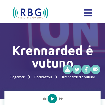
Krennarded é
vutuno
Degemer
Podkastoù
Krennarded é vutuno