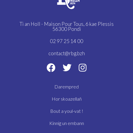
Ti an Holl - Maison Pour Tous,
6 kae Plessis
56300 Pondi
02 97 25 14 00
contact@rbg.bzh
Darempred
Hor skoazellañ
Bout a youl-vat !
Kinnig un embann