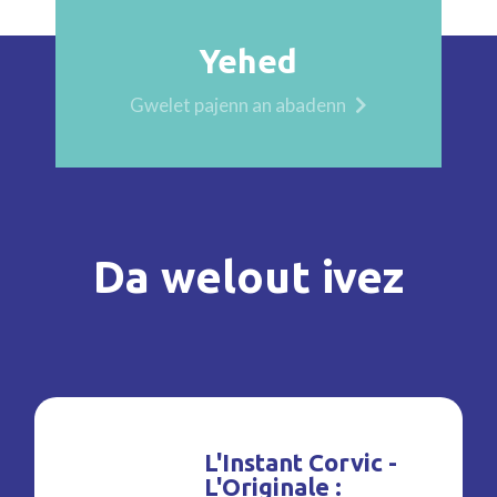
Yehed
Gwelet pajenn an abadenn
Da welout ivez
L'Instant Corvic -
L'Originale :