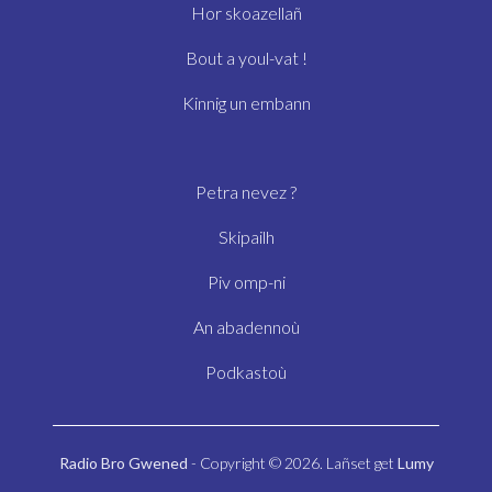
Hor skoazellañ
Bout a youl-vat !
Kinnig un embann
Petra nevez ?
Skipailh
Piv omp-ni
An abadennoù
Podkastoù
Radio Bro Gwened
- Copyright © 2026. Lañset get
Lumy