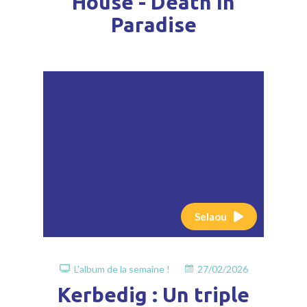
House - Death In
Paradise
Selaou
L'album de la semaine !
27/02/2026
Kerbedig : Un triple