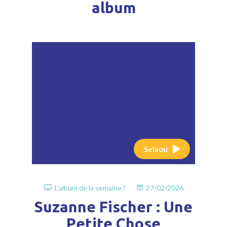
album
Selaou
L'album de la semaine !
27/02/2026
Suzanne Fischer : Une
Petite Chose