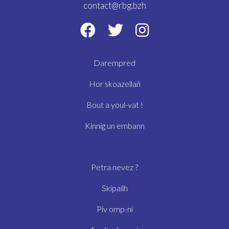
contact@rbg.bzh
Darempred
Hor skoazellañ
Bout a youl-vat !
Kinnig un embann
Petra nevez ?
Skipailh
Piv omp-ni