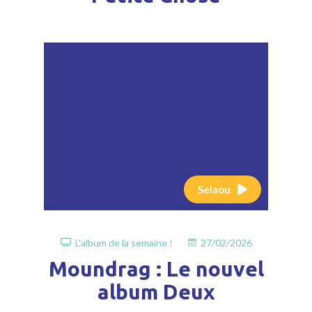
Selaou
L'album de la semaine !
27/02/2026
Moundrag : Le nouvel
album Deux