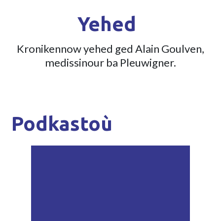
Yehed
Kronikennow yehed ged Alain Goulven,
medissinour ba Pleuwigner.
Podkastoù