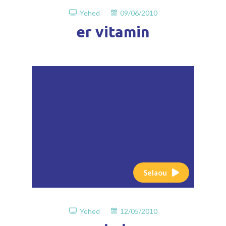
Yehed
09/06/2010
er vitamin
Selaou
Yehed
12/05/2010