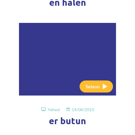
en halen
Selaou
Yehed
14/04/2010
er butun