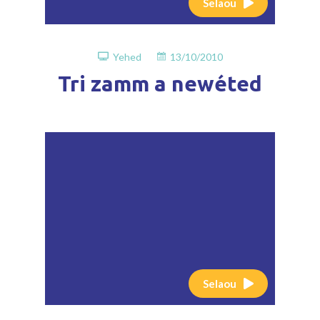
Selaou
Yehed
13/10/2010
Tri zamm a newéted
Selaou