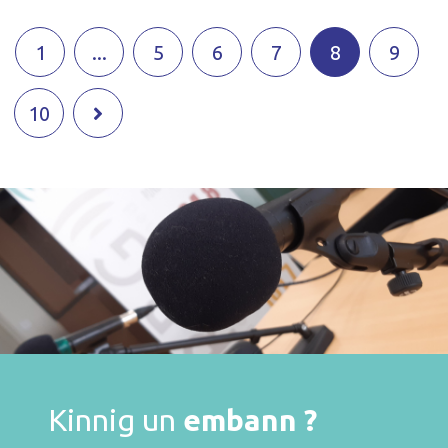
1
...
5
6
7
8
9
10
Kinnig un
embann ?