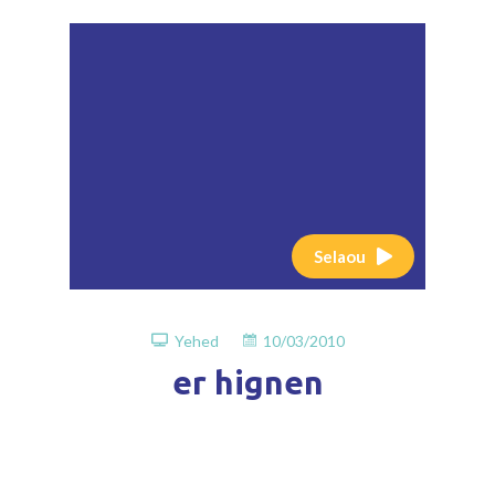
Selaou
Yehed
10/03/2010
er hignen