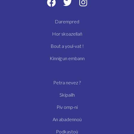
Darempred
Hor skoazellañ
Bout a youl-vat !
Kinnig un embann
Petra nevez ?
Skipailh
Piv omp-ni
An abadennoù
Podkastoù