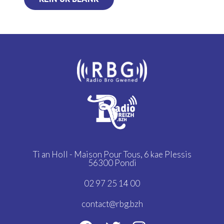
Ti an Holl - Maison Pour Tous,
6 kae Plessis
56300 Pondi
02 97 25 14 00
contact@rbg.bzh