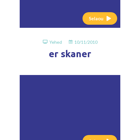
Selaou
Yehed
10/11/2010
er skaner