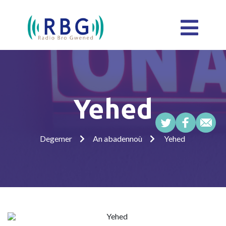
Yehed
Degemer
An abadennoù
Yehed