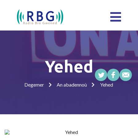
Yehed
Degemer
An abadennoù
Yehed