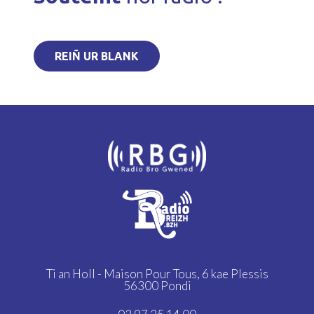
REIÑ UR BLANK
Ti an Holl - Maison Pour Tous,
6 kae Plessis
56300 Pondi