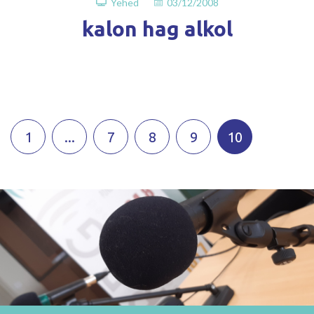
Yehed
03/12/2008
kalon hag alkol
1
...
7
8
9
10