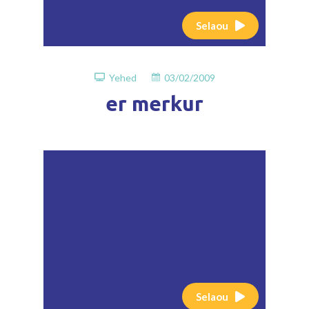
Selaou
Yehed
03/02/2009
er merkur
Selaou