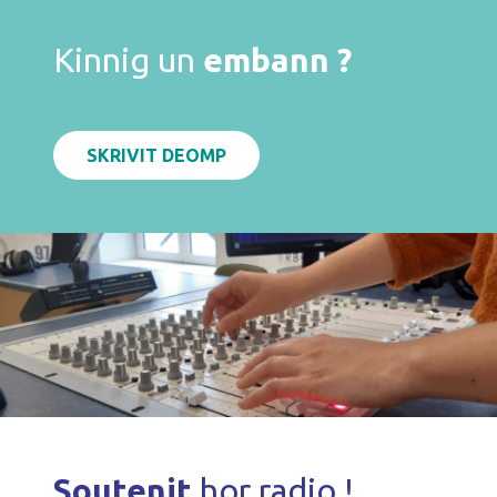
Kinnig un
embann ?
SKRIVIT DEOMP
Soutenit
hor radio !