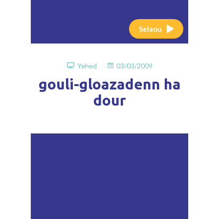
Selaou
Yehed
03/03/2009
gouli-gloazadenn ha
dour