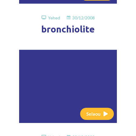
Yehed
30/12/2008
bronchiolite
Selaou