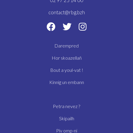
02 97 25 14 00
contact@rbg.bzh
Darempred
Hor skoazellañ
Bout a youl-vat !
Kinnig un embann
Petra nevez ?
Skipailh
Piv omp-ni