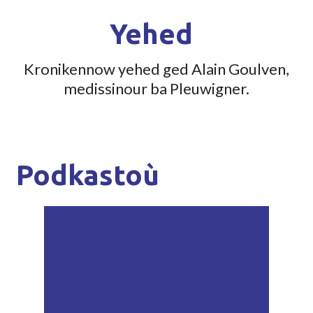
Yehed
Kronikennow yehed ged Alain Goulven,
medissinour ba Pleuwigner.
Podkastoù