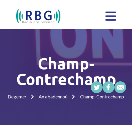
Champ-
Contrechamp
Degemer
An abadennoù
Champ-Contrechamp