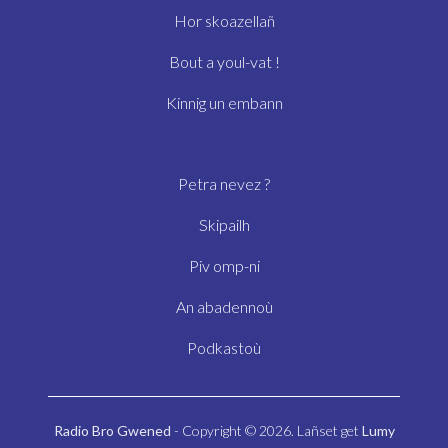
Hor skoazellañ
Bout a youl-vat !
Kinnig un embann
Petra nevez ?
Skipailh
Piv omp-ni
An abadennoù
Podkastoù
Radio Bro Gwened
- Copyright © 2026. Lañset get
Lumy