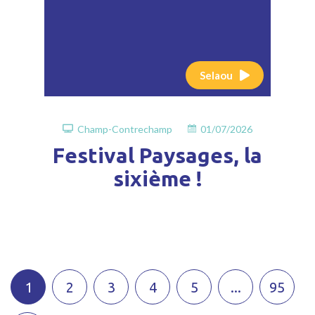
Selaou
Champ-Contrechamp
01/07/2026
Festival Paysages, la
sixième !
1
2
3
4
5
...
95