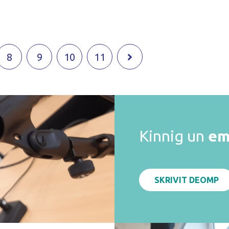
8
9
10
11
Kinnig un
em
SKRIVIT DEOMP