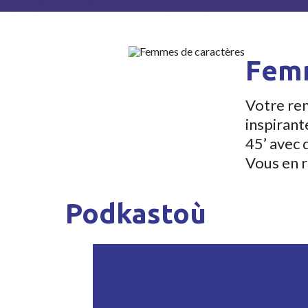
Femm
Votre re
inspirant
45’ avec 
Vous en 
Podkastoù