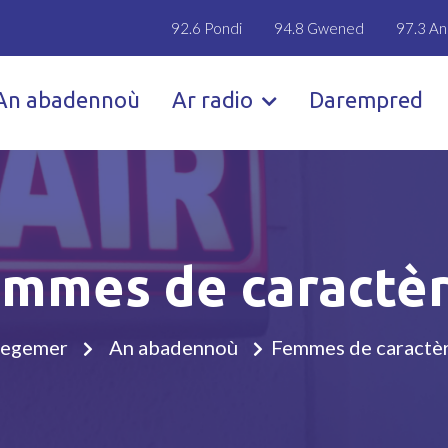
92.6 Pondi
94.8 Gwened
97.3 An
An abadennoù
Ar radio
Darempred
mmes de caractè
egemer
An abadennoù
Femmes de caractè