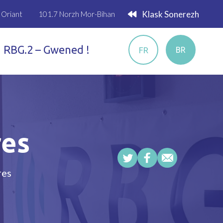
Klask Sonerezh
 Oriant
101.7 Norzh Mor-Bihan
RBG.2 – Gwened !
FR
BR
res
res