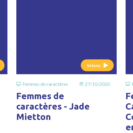
Selaou
1
Femmes de caractères
27/10/2020
Femmes de
F
caractères - Jade
C
Mietton
C
e