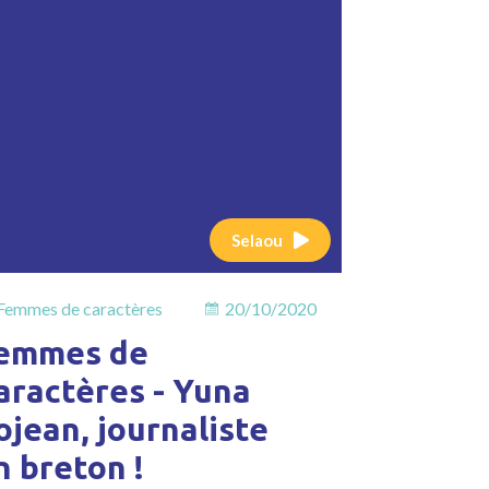
Selaou
Femmes de caractères
20/10/2020
emmes de
aractères - Yuna
ojean, journaliste
n breton !