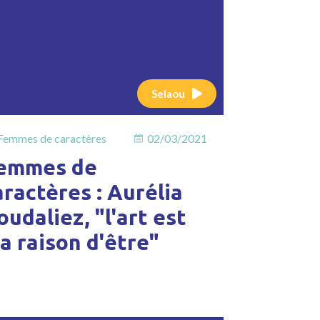
Selaou
Femmes de caractères
02/03/2021
emmes de
aractères : Aurélia
oudaliez, "l'art est
a raison d'être"