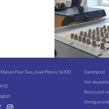
- Maison Pour Tous,
6 kae Plessis 56300
Darempred
Hor skoazella
4 00
Bout a youl-va
bg.bzh
Kinnig un em