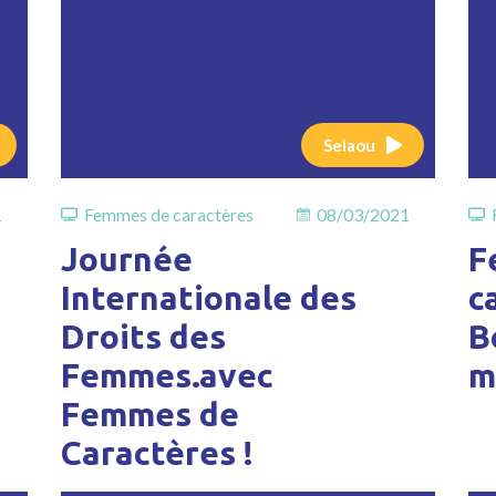
Selaou
1
Femmes de caractères
08/03/2021
Journée
F
Internationale des
c
Droits des
B
Femmes.avec
m
Femmes de
Caractères !