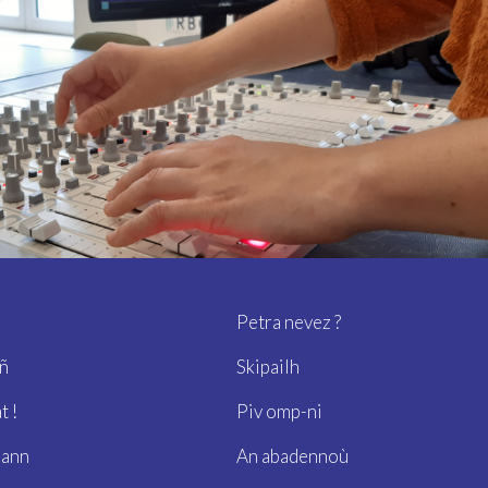
Petra nevez ?
ñ
Skipailh
t !
Piv omp-ni
bann
An abadennoù