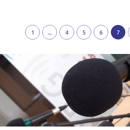
1
...
4
5
6
7