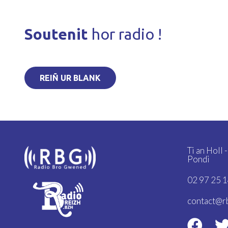
Soutenit
hor radio !
REIÑ UR BLANK
Ti an Holl 
Pondi
02 97 25 1
contact@r