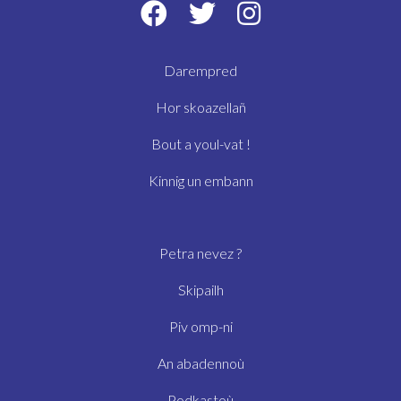
Darempred
Hor skoazellañ
Bout a youl-vat !
Kinnig un embann
Petra nevez ?
Skipailh
Piv omp-ni
An abadennoù
Podkastoù