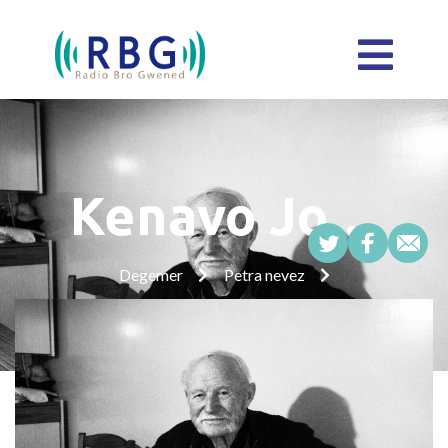
Kenavo Jo…
Degemer
Petra nevez